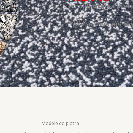
complexitatea acest
*Noi suntem din Buc
Modele de piatra