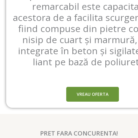
remarcabil este capacit
acestora de a facilita scurge
fiind compuse din pietre co
nisip de cuart și marmură,
integrate în beton și sigilat
liant pe bază de poliure
VREAU OFERTA
PRET FARA CONCURENTA!