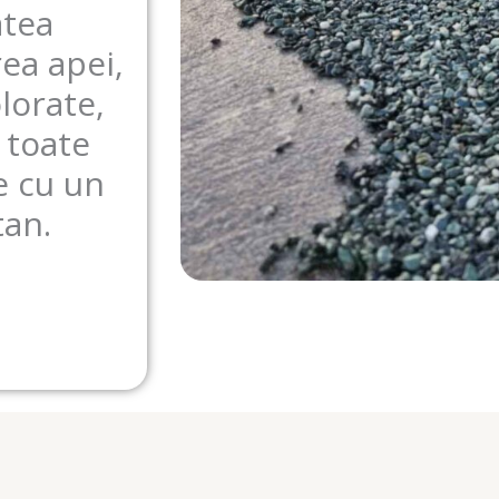
atea
rea apei,
lorate,
 toate
e cu un
tan.