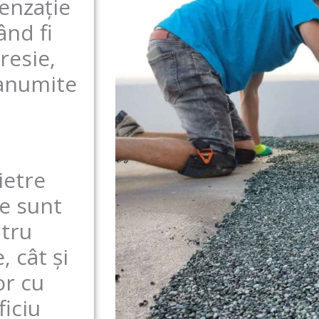
enzație
ând fi
resie,
 anumite
ietre
te sunt
ntru
 cât și
or cu
ficiu