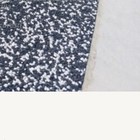
uia.
uresti