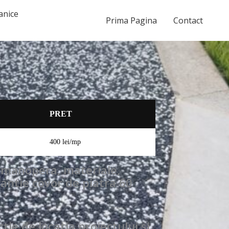
anice
Prima Pagina
Contact
PRET
400 lei/mp
, manopera, materiale,
rantie covor de piatra 60
nctie de locatia proiectului si