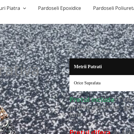
uri Piatra
Pardoseli Epoxidice
Pardoseli Poliuret
Pret Covor de Piatra
ativa​
Metrii Patrati
Orice Suprafata
Pretul include
: TVA
profile metalice, ga
luni.
Pretul difera
: in fu