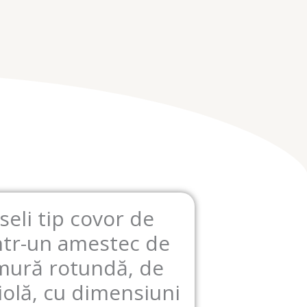
eli tip covor de
intr-un amestec de
mură rotundă, de
olă, cu dimensiuni