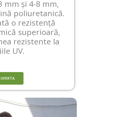
/3 mm și 4-8 mm,
ină poliuretanică.
tă o rezistență
mică superioară,
ea rezistente la
iile UV.
 OFERTA