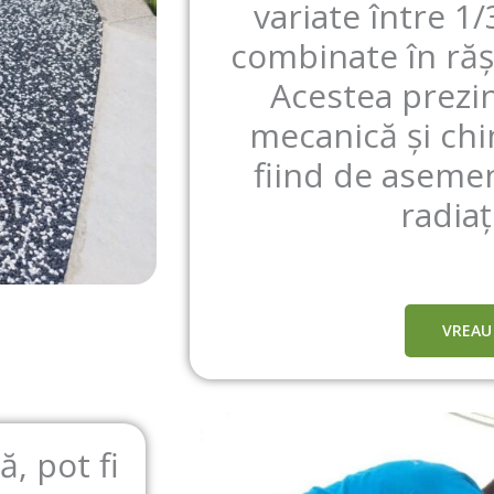
variate între 1
combinate în răș
Acestea prezin
mecanică și chi
fiind de asemen
radiaț
VREAU
, pot fi