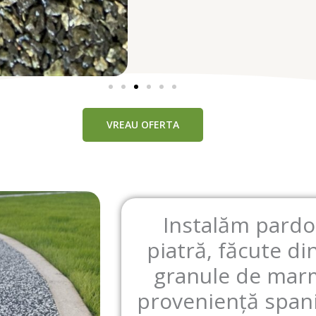
VREAU OFERTA
Instalăm pardos
piatră, făcute d
granule de mar
proveniență spani