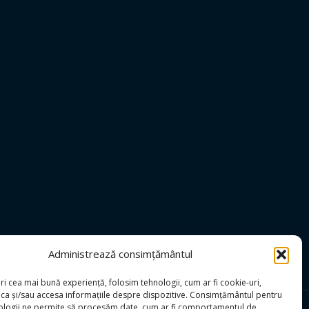
Administrează consimțământul
ri cea mai bună experiență, folosim tehnologii, cum ar fi cookie-uri,
oca și/sau accesa informațiile despre dispozitive. Consimțământul pentru
ologii ne permite să procesăm date, cum ar fi comportamentul de