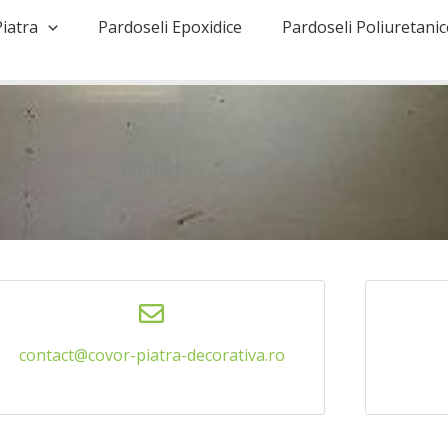
Piatra
Pardoseli Epoxidice
Pardoseli Poliuretanic
Contact
contact@covor-piatra-decorativa.ro