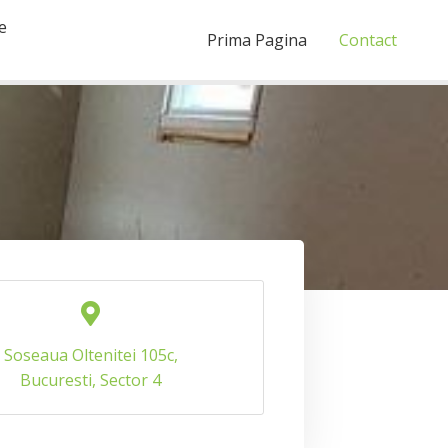
e
Prima Pagina
Contact
Soseaua Oltenitei 105c,
Bucuresti, Sector 4